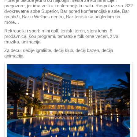
Hotel je takođe jedno od najboljih mesta za konferencije i
pregovore, jer ima veliku konferencijsku salu. Raspolaze sa 322
dvokrevetne sobe Superior, Bar pored konferencijske sale, Bar
na plaži, Bar u Wellnes centru, Bar-terasu sa pogledom na
more…
Rekreacija i sport: mini golf, teniski teren, stoni tenis, 8
prodavnica, šou programi, tematske folklorne večeri, živa
muzika, animacija.
Za decu: dečije igralište, dečiji klub, dečiji bazen, dečija
animacija.