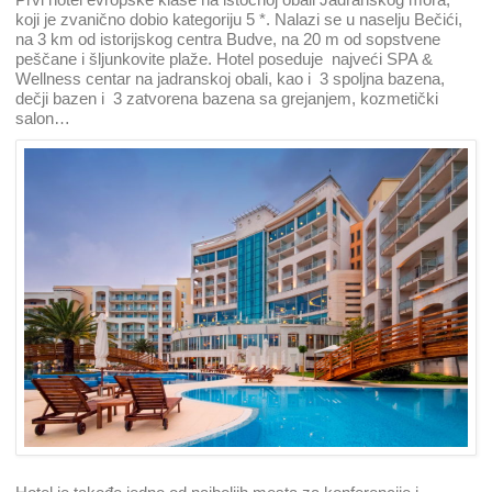
koji je zvanično dobio kategoriju 5 *. Nalazi se u naselju Bečići,
na 3 km od istorijskog centra Budve, na 20 m od sopstvene
peščane i šljunkovite plaže. Hotel poseduje najveći SPA &
Wellness centar na jadranskoj obali, kao i 3 spoljna bazena,
dečji bazen i 3 zatvorena bazena sa grejanjem, kozmetički
salon…