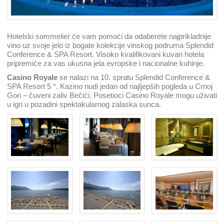
Hotelski sommelier će vam pomoći da odaberete najprikladnije
vino uz svoje jelo iz bogate kolekcije vinskog podruma Splendid
Conference & SPA Resort. Visoko kvalifikovani kuvari hotela
pripremiće za vas ukusna jela evropske i nacionalne kuhinje.
Casino Royale
se nalazi na 10. spratu Splendid Conference &
SPA Resort 5 *. Kazino nudi jedan od najljepših pogleda u Crnoj
Gori – čuveni zaliv Bečići. Posetioci Casino Royale mogu uživati
u igri u pozadini spektakularnog zalaska sunca.