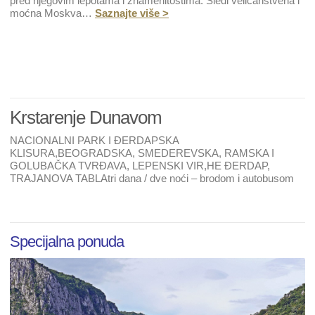
pred njegovim lepotama i znamenitostima. Sledi veličanstvena i
moćna Moskva…
Saznajte više >
Krstarenje Dunavom
NACIONALNI PARK I ĐERDAPSKA
KLISURA,BEOGRADSKA, SMEDEREVSKA, RAMSKA I
GOLUBAČKA TVRĐAVA, LEPENSKI VIR,HE ĐERDAP,
TRAJANOVA TABLAtri dana / dve noći – brodom i autobusom
Specijalna ponuda