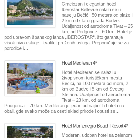
Graciozan i elegantan hotel
Iberostar Bellevue nalazi se u
naselju Bečići, 50 metara od plaže i
2 km od starog grada Budve.
Udaljenost od aerodroma Tivat – 25
km, od Podgorice – 60 km. Hotel je
pod upravom španskog lanca „IBEROSTAR“, što garantuje
visok nivo usluge i kvalitet pruženih usluga. Preporučuje se za
porodice i…
Hotel Mediteran 4*
Hotel Mediteran se nalazi u
živopisnom turističkom mestu
Bečići, na 100 metara od mora, 2
km od Budve i 5 km od Svetog
Stefana. Udaljenost od aerodroma
Tivat – 23 km, od aerodroma
Podgorica – 70 km. Mediteran je jedan od najboljih hotela na
obali, gde svako može da oseti sklad prirode i opusti se…
Hotel Montenegro Beach Resort 4*
Moderan, udoban hotel sa zelenom