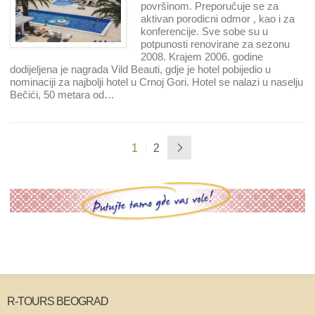
površinom. Preporučuje se za
aktivan porodicni odmor , kao i za
konferencije. Sve sobe su u
potpunosti renovirane za sezonu
2008. Krajem 2006. godine
dodijeljena je nagrada Vild Beauti, gdje je hotel pobijedio u
nominaciji za najbolji hotel u Crnoj Gori. Hotel se nalazi u naselju
Bečići, 50 metara od…
1
2
R-TOURS BEOGRAD