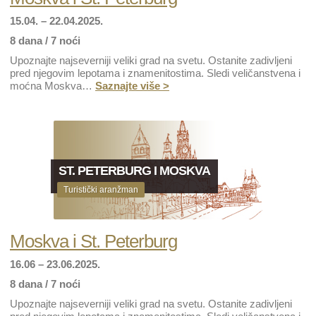
15.04. – 22.04.2025.
8 dana / 7 noći
Upoznajte najseverniji veliki grad na svetu. Ostanite zadivljeni
pred njegovim lepotama i znamenitostima. Sledi veličanstvena i
moćna Moskva…
Saznajte više >
ST. PETERBURG I MOSKVA
Turistički aranžman
Moskva i St. Peterburg
16.06 – 23.06.2025.
8 dana / 7 noći
Upoznajte najseverniji veliki grad na svetu. Ostanite zadivljeni