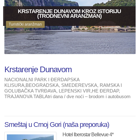
KRSTARENJE DUNAVOM KROZ ISTORIJU
(TRODNEVNI ARANŽMAN)
Turistički aranžman
Krstarenje Dunavom
NACIONALNI PARK I ĐERDAPSKA
KLISURA,BEOGRADSKA, SMEDEREVSKA, RAMSKA I
GOLUBAČKA TVRĐAVA, LEPENSKI VIR,HE ĐERDAP,
TRAJANOVA TABLAtri dana / dve noći – brodom i autobusom
Smeštaj u Crnoj Gori (naša preporuka)
Hotel Iberostar Bellevue 4*