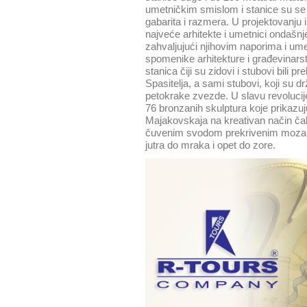
umetničkim smislom i stanice su se p
gabarita i razmera. U projektovanju
najveće arhitekte i umetnici ondašn
zahvaljujući njihovim naporima i u
spomenike arhitekture i građevinarst
stanica čiji su zidovi i stubovi bil
Spasitelja, a sami stubovi, koji su dr
petokrake zvezde. U slavu revolucije 
76 bronzanih skulptura koje prikazuju
Majakovskaja na kreativan način čak 
čuvenim svodom prekrivenim mozaici
jutra do mraka i opet do zore.