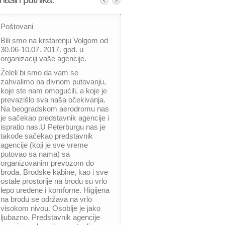
Poštovani
Bili smo na krstarenju Volgom od
30.06-10.07. 2017. god. u
organizaciji vaše agencije.
Želeli bi smo da vam se
zahvalimo na divnom putovanju,
koje ste nam omogućili, a koje je
prevazišlo sva naša očekivanja.
Na beogradskom aerodromu nas
je sačekao predstavnik agencije i
ispratio nas.U Peterburgu nas je
takođe sačekao predstavnik
agencije (koji je sve vreme
putovao sa nama) sa
organizovanim prevozom do
broda. Brodske kabine, kao i sve
ostale prostorije na brodu su vrlo
lepo uređene i komforne. Higijena
na brodu se održava na vrlo
visokom nivou. Osoblje je jako
ljubazno. Predstavnik agencije