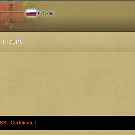
R-TOURS
SL Certificate !