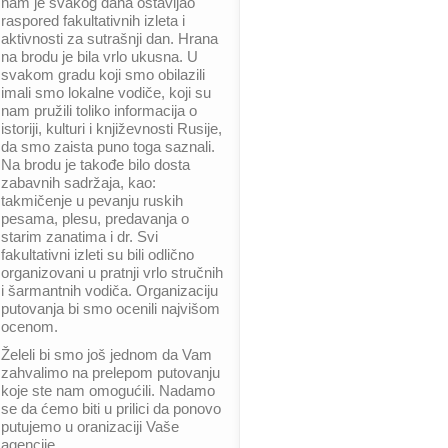
nam je svakog dana ostavljao
raspored fakultativnih izleta i
aktivnosti za sutrašnji dan. Hrana
na brodu je bila vrlo ukusna. U
svakom gradu koji smo obilazili
imali smo lokalne vodiče, koji su
nam pružili toliko informacija o
istoriji, kulturi i književnosti Rusije,
da smo zaista puno toga saznali.
Na brodu je takođe bilo dosta
zabavnih sadržaja, kao:
takmičenje u pevanju ruskih
pesama, plesu, predavanja o
starim zanatima i dr. Svi
fakultativni izleti su bili odlično
organizovani u pratnji vrlo stručnih
i šarmantnih vodiča. Organizaciju
putovanja bi smo ocenili najvišom
ocenom.
Želeli bi smo još jednom da Vam
zahvalimo na prelepom putovanju
koje ste nam omogućili. Nadamo
se da ćemo biti u prilici da ponovo
putujemo u oranizaciji Vaše
agencije.