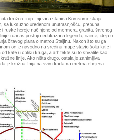
uta kružna linija i njezina stanica Komsomolskaja
vih, sa luksuzno uređenom unutrašnjošću, prepuna
e i ruske heroje načinjene od mermera, granita, šarenog
 linije i danas postoji nedokazana legenda, naime, ideja o
ljanja čitavog plana o metrou Staljinu. Nakon što su ga
 planom on je navodno na sredinu mape stavio šolju kafe i
od kafe u obliku kruga, a arhitekte su to shvatile kao
 kružne linije. Ako ništa drugo, ostala je zanimljiva
e da je kružna linija na svim kartama metroa obojena