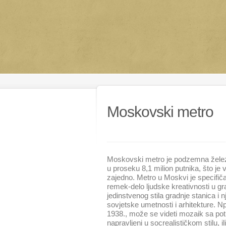
Moskovski metro
Moskovski metro je podzemna želez
u proseku 8,1 milion putnika, što je 
zajedno. Metro u Moskvi je specifiča
remek-delo ljudske kreativnosti u gr
jedinstvenog stila gradnje stanica i n
sovjetske umetnosti i arhitekture. N
1938., može se videti mozaik sa po
napravljeni u socrealističkom stilu, 