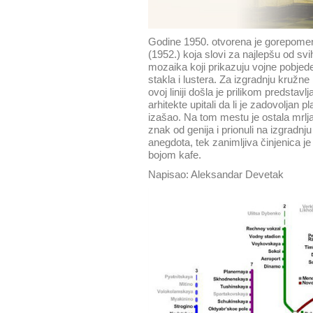
Godine 1950. otvorena je gorepomen
(1952.) koja slovi za najlepšu od s
mozaika koji prikazuju vojne pobjed
stakla i lustera. Za izgradnju kružne
ovoj liniji došla je prilikom predstav
arhitekte upitali da li je zadovoljan
izašao. Na tom mestu je ostala mrlja 
znak od genija i prionuli na izgradnju
anegdota, tek zanimljiva činjenica j
bojom kafe.
Napisao: Aleksandar Devetak