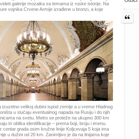
ideti galerije mozaika sa temama iz ruske istorije. Na
ture vojnika Crvene Armije izrađene u bronzi, a koje
a izuzetno velikoj dubini ispod zemlje a u vreme Hladnog
ništa u slučaju eventualnog napada na Rusiju i do njih
enicama na svetu. Metro se proteže na ukupno 300 km
maju tri oblika identifikacije – prema boji, broju i imenu.
oz centar grada osim kružne linije Koljcevaja 5 koja ima
nije u dužini od 20 km. Zanimljivo je da na linijama koje