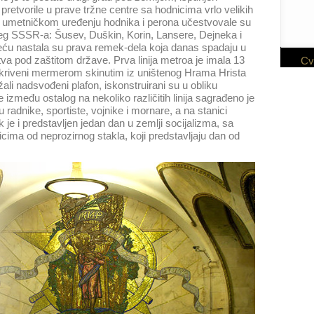
retvorile u prave tržne centre sa hodnicima vrlo velikih
 i umetničkom uređenju hodnika i perona učestvovale su
jeg SSSR-a: Šusev, Duškin, Korin, Lansere, Dejneka i
meću nastala su prava remek-dela koja danas spadaju u
va pod zaštitom države. Prva linija metroa je imala 13
Cv
i prekriveni mermerom skinutim iz uništenog Hrama Hrista
žali nadsvođeni plafon, iskonstruirani su u obliku
između ostalog na nekoliko različitih linija sagrađeno je
 radnike, sportiste, vojnike i mornare, a na stanici
je i predstavljen jedan dan u zemlji socijalizma, sa
ma od neprozirnog stakla, koji predstavljaju dan od