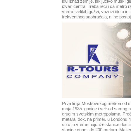
idu iznad zemlje, isključivo muški g
izvan centra. Treba reći i da metro r
vreme velikih gužvi, vozovi idu u int
frekventnog saobraćaja, ni ne postoj
Prva linija Moskovskog metroa od sta
maja 1935. godine i već od samog poč
drugim svetskim metropolama. Preč
metara, dok, na primer, u Londonu m
su u to vreme najduže stanice dosti
stanice duge i do 200 metara. Malte