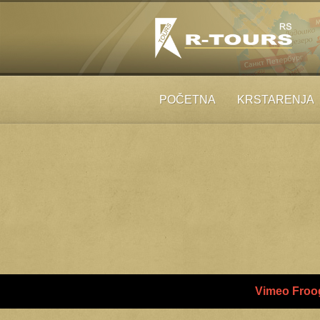
POČETNA
KRSTARENJA
Vimeo Froog