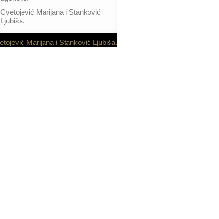
Cvetojević Marijana i Stanković
Ljubiša.
etojević Marijana i Stanković Ljubiša.